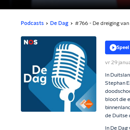
Podcasts
De Dag
#766 - De dreiging van
Speel
vr 29 janu
In Duitsla
Stephan Er
doodschoot
bloot die 
binnenlan
de Duitse
In De Dag