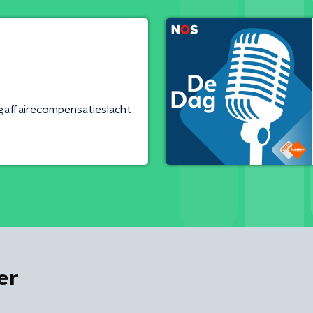
affairecompensatieslacht
er