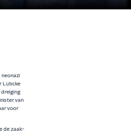
e neonazi
er Lübcke
 dreiging
nister van
aar voor
e de zaak-