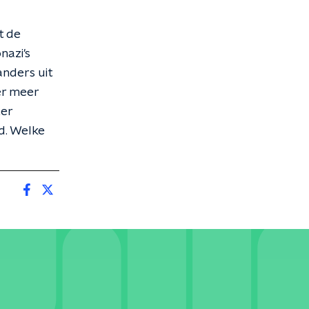
t de
nazi's
anders uit
 er meer
ter
d. Welke