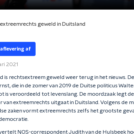
 extreemrechts geweld in Duitsland
 aflevering af
ari 2021
nd is rechtsextreem geweld weer terug in het nieuws. D
nst, die in de zomer van 2019 de Duitse politicus Walt
 is veroordeeld tot levenslang. De moordzaak legt de
er van extreemrechts uitgaat in Duitsland. Volgens de mi
dse zaken vormt extreemrechts zelfs het grootste gev
 democratie.
 vertelt NOS-correspondent Judith van de Hulsbeek ho