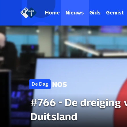
Home
Nieuws
Gids
Gemist
De Dag
#766 - De dreiging
Duitsland