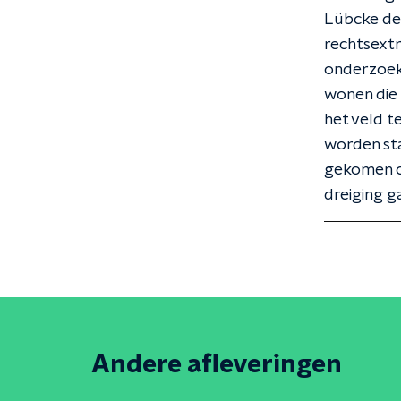
Lübcke de 
rechtsextr
onderzoeken
wonen die 
het veld t
worden sta
gekomen o
dreiging g
Andere afleveringen