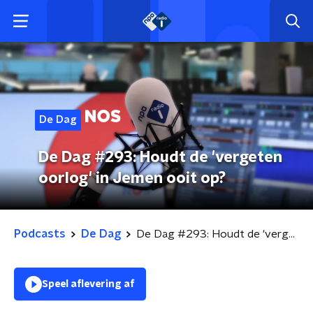
De Dag
De Dag #293: Houdt de 'vergeten
oorlog' in Jemen ooit op?
Podcasts
De Dag
De Dag #293: Houdt de 'vergeten oorlog' in Jemen ooit op?
Speel aflevering af