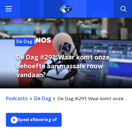
De Dag
De Dag #291: Waar komt onze
behoefte aan massale rouw
vandaan?
Podcasts
De Dag
De Dag #291: Waar komt onze behoefte aan massale rouw vandaan?
Speel aflevering af