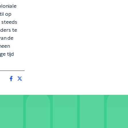
oloniale
il op
d steeds
nders te
van de
 heen
e tijd