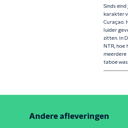
Sinds eind
karakter v
Curaçao. H
luider gev
zitten. In
NTR, hoe he
meerdere k
taboe was 
Andere afleveringen