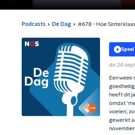
Podcasts
De Dag
#678 - Hoe Sinterklaa
Speel
do 24 se
Een week n
goedheilig
heeft dit 
omdat 'men
voelen', z
gewerkt aa
november. 