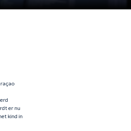
uraçao
eerd
rdt er nu
et kind in