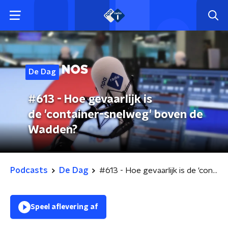
De Dag
#613 - Hoe gevaarlijk is
de 'container-snelweg' boven de
Wadden?
Podcasts
De Dag
#613 - Hoe gevaarlijk is de 'container-snelweg' boven de Wadden?
Speel aflevering af