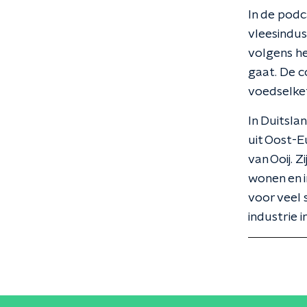
In de pod
vleesindust
volgens he
gaat. De 
voedselkete
In Duitsla
uit Oost-E
van Ooij. 
wonen en i
voor veel 
industrie 