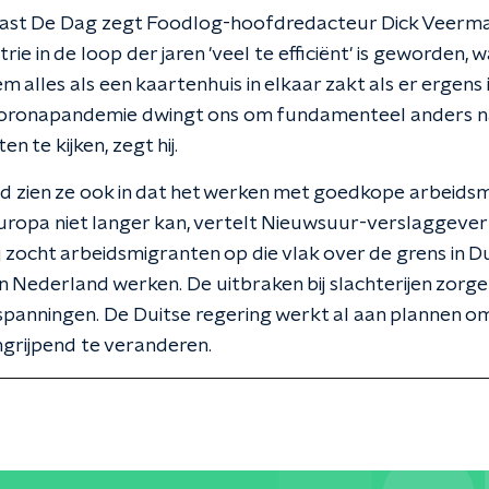
cast De Dag zegt Foodlog-hoofdredacteur Dick Veerma
rie in de loop der jaren 'veel te efficiënt' is geworden,
m alles als een kaartenhuis in elkaar zakt als er ergens 
coronapandemie dwingt ons om fundamenteel anders n
n te kijken, zegt hij.
nd zien ze ook in dat het werken met goedkope arbeids
uropa niet langer kan, vertelt Nieuwsuur-verslaggeve
Zij zocht arbeidsmigranten op die vlak over de grens in D
n Nederland werken. De uitbraken bij slachterijen zorg
spanningen. De Duitse regering werkt al aan plannen o
ingrijpend te veranderen.