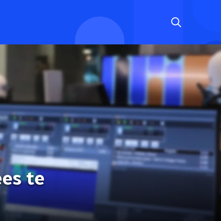
ees te