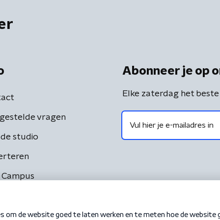
er
o
Abonneer je op o
Elke zaterdag het beste
act
gestelde vragen
de studio
erteren
 Campus