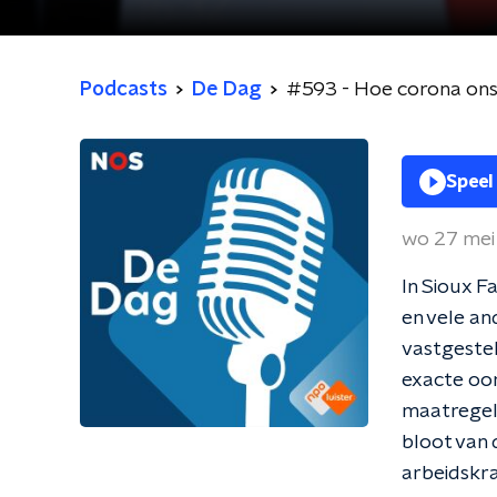
Podcasts
De Dag
#593 - Hoe corona ons 
Speel
wo 27 me
In Sioux Fa
en vele an
vastgeste
exacte oor
maatregel
bloot van 
arbeidskra