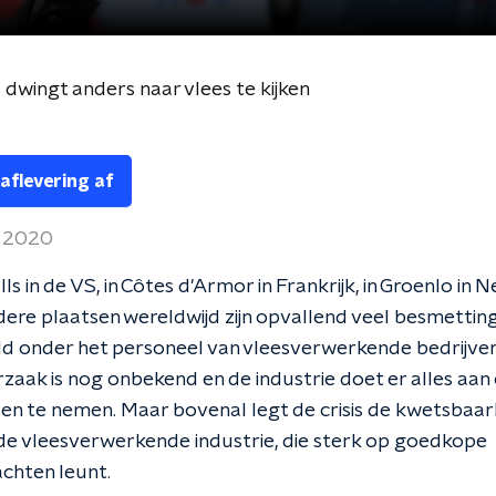
dwingt anders naar vlees te kijken
 aflevering af
i 2020
lls in de VS, in Côtes d'Armor in Frankrijk, in Groenlo in
dere plaatsen wereldwijd zijn opvallend veel besmettin
ld onder het personeel van vleesverwerkende bedrijven
zaak is nog onbekend en de industrie doet er alles aan
en te nemen. Maar bovenal legt de crisis de kwetsbaa
de vleesverwerkende industrie, die sterk op goedkope
chten leunt.