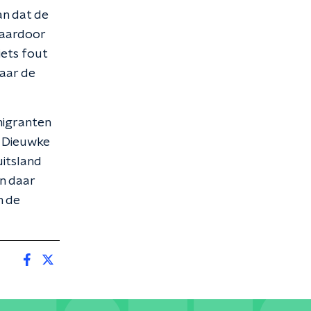
n dat de
 waardoor
iets fout
aar de
migranten
r Dieuwke
uitsland
en daar
m de