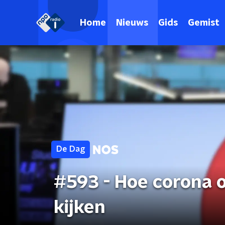
Home
Nieuws
Gids
Gemist
De Dag
#593 - Hoe corona 
kijken