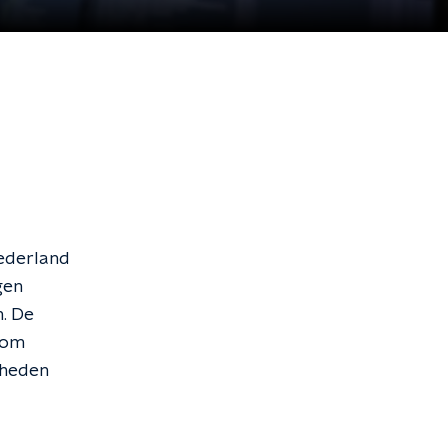
 Nederland
gen
. De
 om
rheden