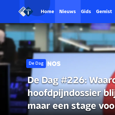
Home
Nieuws
Gids
Gemist
De Dag
De Dag #226: Waaro
hoofdpijndossier bl
maar een stage voo