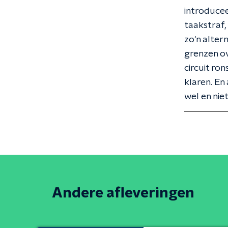
introducee
taakstraf,
zo'n alter
grenzen ov
circuit ro
klaren. En
wel en nie
Andere afleveringen