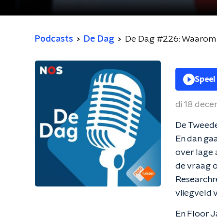
Podcasts
De Dag
Speel
di 18 dec
De Tweede
En dan gaa
over lage 
de vraag o
Researchr
vliegveld v
En Floor J