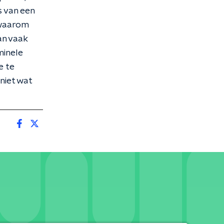
s van een
g waarom
an vaak
minele
e te
 niet wat