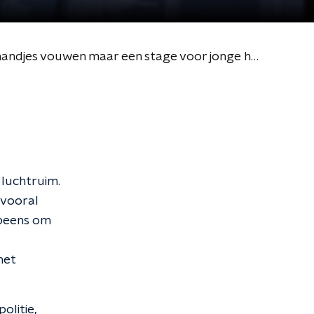
De Dag #226: Waarom Lelystad Airport een hoofdpijndossier blijft | Geen washandjes vouwen maar een stage voor jonge hackers
luchtruim.
 vooral
opeens om
.
het
olitie,