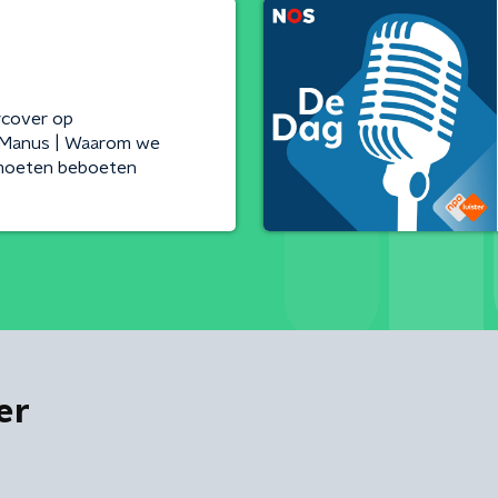
cover op
d' Manus | Waarom we
 moeten beboeten
er