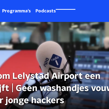
Programma's
Podcasts
m Lelystad Airport een
ijft | Geen washandjes vo
r jonge hackers