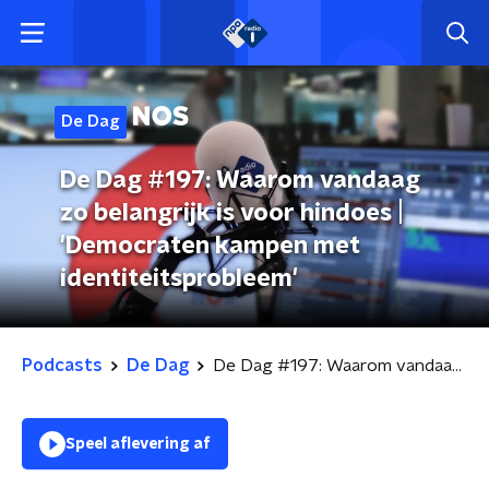
De Dag
De Dag #197: Waarom vandaag
zo belangrijk is voor hindoes |
'Democraten kampen met
identiteitsprobleem'
Podcasts
De Dag
De Dag #197: Waarom vandaag zo belangrijk is voor hindoes | 'Democraten kampen met identiteitsprobleem'
Speel aflevering af