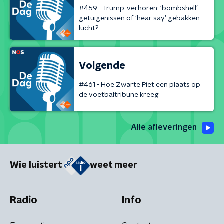
#459 - Trump-verhoren: ‘bombshell’-
getuigenissen of 'hear say' gebakken
lucht?
Volgende
#461 - Hoe Zwarte Piet een plaats op
de voetbaltribune kreeg
Alle afleveringen
Wie luistert
weet meer
Radio
Info