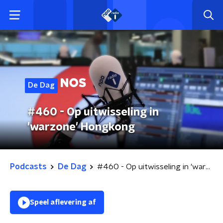
De Dag
#460 - Op uitwisseling in
'warzone' Hongkong
Podcasts
De Dag
#460 - Op uitwisseling in 'warzone' Hongkong
Speel aflevering af