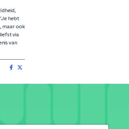
ldheid,
 "Je hebt
n, maar ook
iefst via
enis van