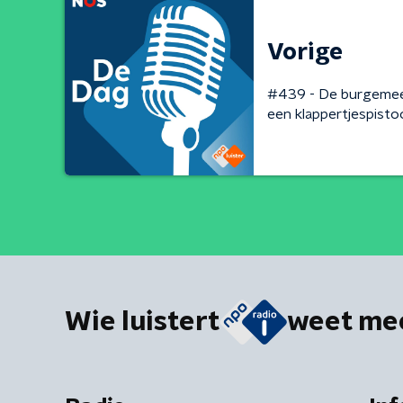
Vorige
#439 - De burgemees
een klappertjespisto
Wie luistert
weet me