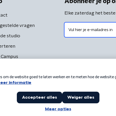
o
Abonneer je op o
Elke zaterdag het beste
act
gestelde vragen
de studio
erteren
 Campus