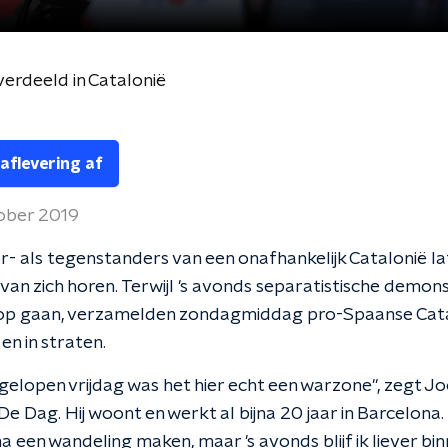
verdeeld in Catalonië
 aflevering af
ober 2019
- als tegenstanders van een onafhankelijk Catalonië l
r van zich horen. Terwijl 's avonds separatistische demo
 op gaan, verzamelden zondagmiddag pro-Spaanse Cata
en in straten.
gelopen vrijdag was het hier echt een warzone", zegt Jo
De Dag. Hij woont en werkt al bijna 20 jaar in Barcelona
a een wandeling maken, maar 's avonds blijf ik liever bin