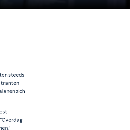
aten steeds
nstranten
lanen zich
ost
. "Overdag
nen."