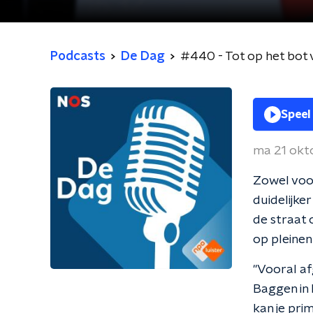
Podcasts
De Dag
#440 - Tot op het bot 
Speel
ma 21 okt
Zowel voor
duidelijke
de straat
op pleinen 
"Vooral af
Baggen in 
kan je prim