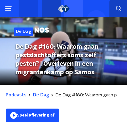
De Dag
De Dag #160: Waarom gaan
pestslachtoffers soms zelf
pesten? l Overleven in een
migrantenkamp op Samos
Podcasts
De Dag
De Dag #160: Waarom gaan pestslachtoffers soms zelf pesten? l Overleven in een migrantenkamp op Samos
Speel aflevering af