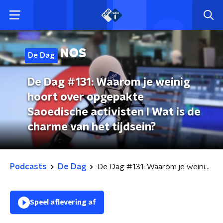
De Dag
De Dag #131: Waarom je weinig
hoort over opgepakte
Saoedische activisten l Wat is de
charme van het tijdsein?
Podcasts
De Dag
De Dag #131: Waarom je weinig hoort over opgepakte Saoedische activisten l Wat is de charme van het tijdsein?
Speel aflevering af