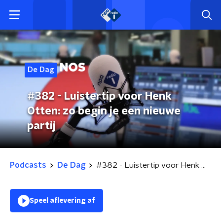
De Dag
#382 - Luistertip voor Henk
Otten: zo begin je een nieuwe
partij
Podcasts
De Dag
#382 - Luistertip voor Henk Otten: zo begin je een nieuwe partij
Speel aflevering af