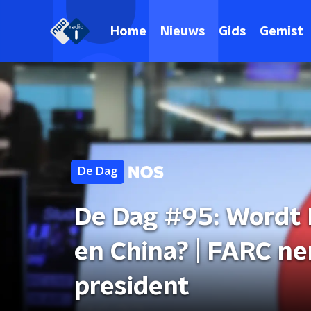
Home
Nieuws
Gids
Gemist
De Dag
De Dag #95: Wordt E
en China? | FARC n
president