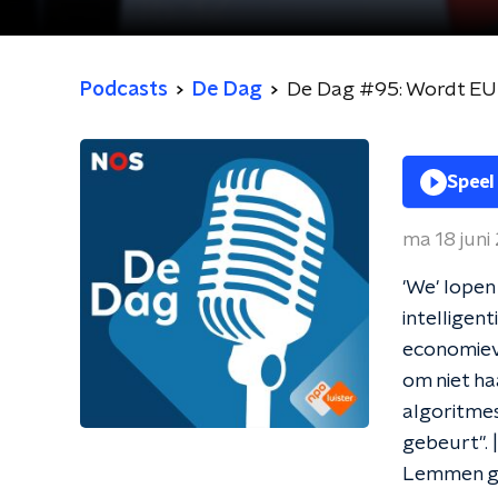
Podcasts
De Dag
De Dag #95: Wordt EU e
Speel
ma 18 juni
'We' lopen
intelligen
economiev
om niet haa
algoritmes
gebeurt".
Lemmen ga