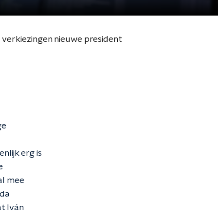
 verkiezingen nieuwe president
ge
ijk erg is
e
al mee
nda
t Iván