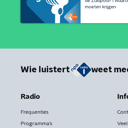
de Zuidpool? l Waar
moeten krijgen
Wie luistert
weet me
Radio
Inf
Frequenties
Cont
Programma's
Veel