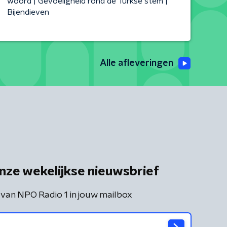
woord | Gevoeligheid rond de Turkse stem |
Bijendieven
Alle afleveringen
nze wekelijkse nieuwsbrief
 van NPO Radio 1 in jouw mailbox