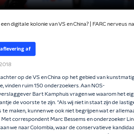
en digitale kolonie van VS en China? | FARC nerveus na
 aflevering af
 2018
 achter op de VS en China op het gebied van kunstmati
tie, vinden ruim 150 onderzoekers. Aan NOS-
erslaggever Bart Kamphuis vragen we waarom het eigenl
ntje de voorste te zijn. "Als wij niet in staat zijn de lastig
 te maken, kunnen we ook niet begrijpen wat er allema
 | Met correspondent Marc Bessems en onderzoeker Li
an we naar Colombia, waar de conservatieve kandidaa