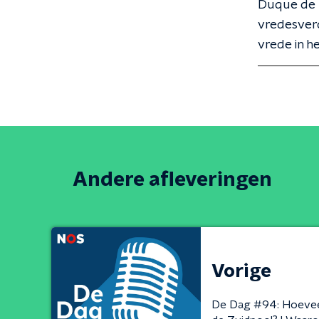
Duque de 
vredesver
vrede in h
Andere afleveringen
Vorige
De Dag #94: Hoeveel