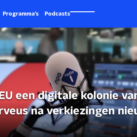
Programma's
Podcasts
U een digitale kolonie va
erveus na verkiezingen ni