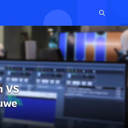
n VS
euwe