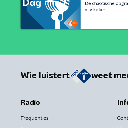
De chaotische opgrav
musketier'
Wie luistert
weet me
Radio
Inf
Frequenties
Cont