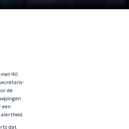
n met 90
ecretaris-
oor de
wijzingen
r een
 alertheid.
rts dat