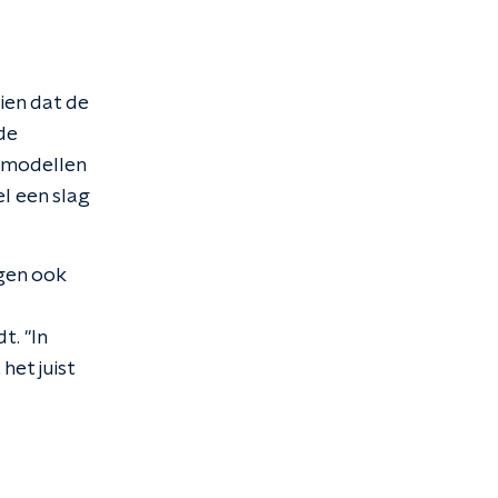
ien dat de
de
 modellen
el een slag
ngen ook
t. "In
het juist