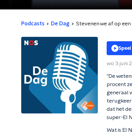
Podcasts
De Dag
Stevenen we af op een 
Speel
wo 3 juni 
"De wetens
procent ze
generaal 
terugkeer
dat het de
super-El N
Wat is El 