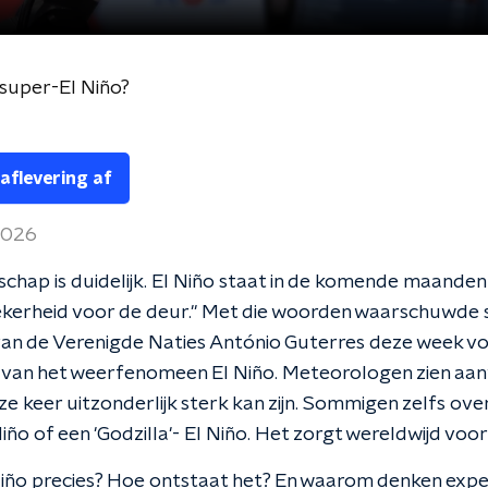
super-El Niño?
 aflevering af
2026
chap is duidelijk. El Niño staat in de komende maande
kerheid voor de deur." Met die woorden waarschuwde s
van de Verenigde Naties António Guterres deze week v
 van het weerfenomeen El Niño. Meteorologen zien aan
ze keer uitzonderlijk sterk kan zijn. Sommigen zelfs ove
iño of een 'Godzilla'- El Niño. Het zorgt wereldwijd voor
Niño precies? Hoe ontstaat het? En waarom denken expe