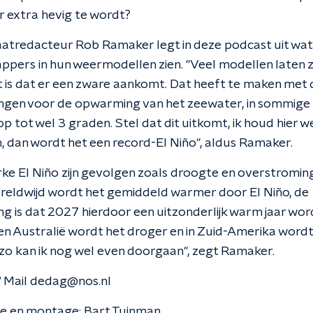
er extra hevig te wordt?
atredacteur Rob Ramaker legt in deze podcast uit wat
pers in hun weermodellen zien. "Veel modellen laten z
 is dat er een zware aankomt. Dat heeft te maken met 
ngen voor de opwarming van het zeewater, in sommige
op tot wel 3 graden. Stel dat dit uitkomt, ik houd hier w
 dan wordt het een record-El Niño", aldus Ramaker.
erke El Niño zijn gevolgen zoals droogte en overstromi
reldwijd wordt het gemiddeld warmer door El Niño, de
g is dat 2027 hierdoor een uitzonderlijk warm jaar word
en Australië wordt het droger en in Zuid-Amerika wordt 
 zo kan ik nog wel even doorgaan", zegt Ramaker.
 Mail dedag@nos.nl
ie en montage: Bart Tuinman