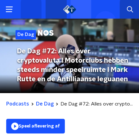
De Dag
De Dag #72: Alles over
cryptovaluta l Motorclubs hebben
steeds minder speelruimte l Mark
Rutte en de Antilliaanse leguanen
Podcasts
De Dag
De Dag #72: Alles over cryptovaluta l Motorclubs hebben steeds minder speelruimte l Mark Rutte en de Antilliaanse leguanen
Speel aflevering af