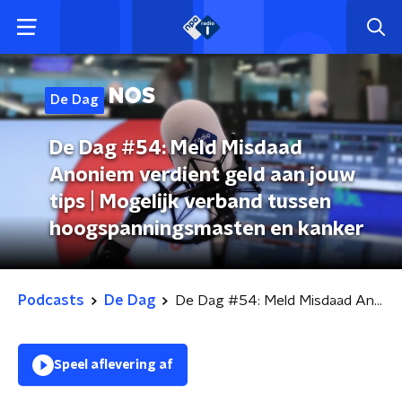
De Dag
De Dag #54: Meld Misdaad
Anoniem verdient geld aan jouw
tips | Mogelijk verband tussen
hoogspanningsmasten en kanker
Podcasts
De Dag
De Dag #54: Meld Misdaad Anoniem verdient geld aan jouw tips | Mogelijk verband tussen hoogspanningsmasten en kanker
Speel aflevering af