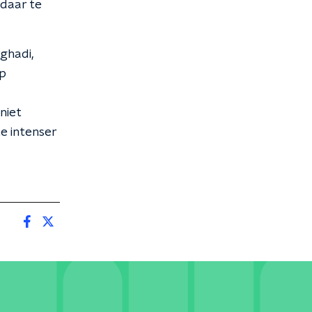
 daar te
ghadi,
op
niet
te intenser