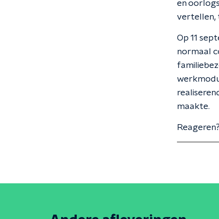
en oorlogs
vertellen,
Op 11 sep
normaal co
familiebez
werkmodus 
realiseren
maakte.
Reageren?