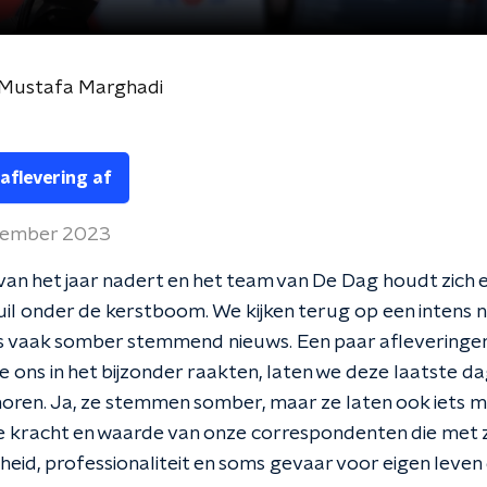
 Mustafa Marghadi
 aflevering af
cember 2023
van het jaar nadert en het team van De Dag houdt zich 
il onder de kerstboom. We kijken terug op een intens n
s vaak somber stemmend nieuws. Een paar afleveringen
e ons in het bijzonder raakten, laten we deze laatste d
oren. Ja, ze stemmen somber, maar ze laten ook iets mo
e kracht en waarde van onze correspondenten die met 
eid, professionaliteit en soms gevaar voor eigen leve