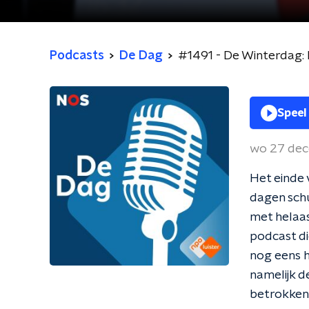
Podcasts
De Dag
#1491 - De Winterdag:
Speel
wo 27 de
Het einde 
dagen schu
met helaa
podcast di
nog eens h
namelijk d
betrokkenh