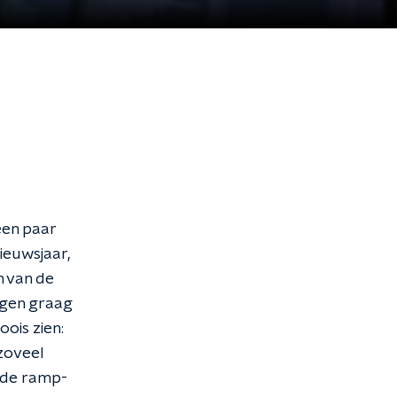
een paar
ieuwsjaar,
 van de
agen graag
ois zien:
zoveel
n de ramp-