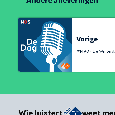
Andere afleveringen
Vorige
#1490 - De Winterda
Wie luistert
weet me