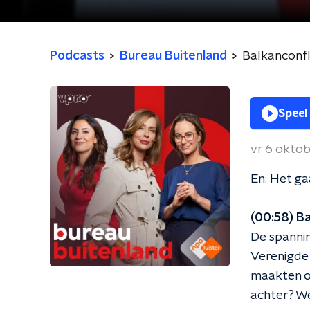
Podcasts
Bureau Buitenland
Balkanconfl
Speel
vr 6 okto
En: Het ga
(00:58) B
De spannin
Verenigde
maakten ov
achter? We