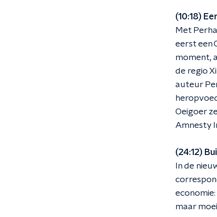
(10:18) E
Met Perhat
eerst een 
moment, a
de regio X
auteur Per
heropvoed
Oeigoer ze
Amnesty In
(24:12) Bu
In de nieu
correspond
economie: 
maar moeili