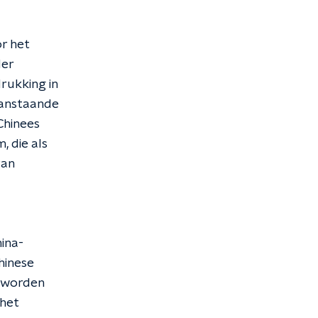
r het
der
rukking in
aanstaande
Chinees
 die als
van
hina-
hinese
a worden
 het