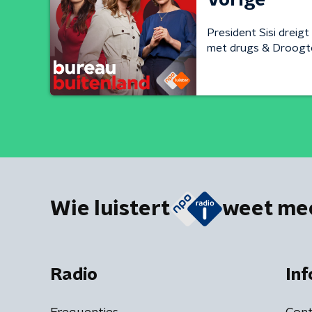
Vorige
President Sisi dreig
met drugs & Droogte
Wie luistert
weet me
Radio
Inf