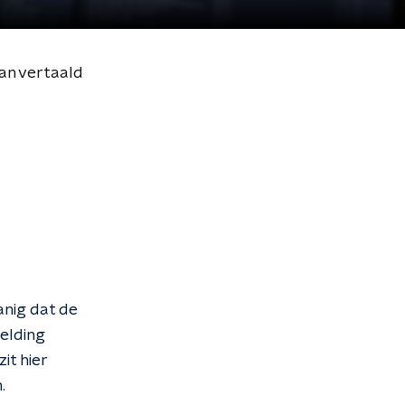
an vertaald
anig dat de
elding
it hier
n.