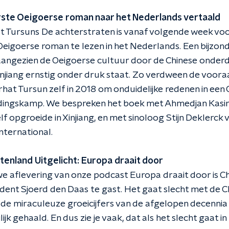
erste Oeigoerse roman naar het Nederlands vertaald
 Tursuns De achterstraten is vanaf volgende week voo
Oeigoerse roman te lezen in het Nederlands. Een bijzon
angezien de Oeigoerse cultuur door de Chinese onderd
injiang ernstig onder druk staat. Zo verdween de voor
hat Tursun zelf in 2018 om onduidelijke redenen in een 
ingskamp. We bespreken het boek met Ahmedjan Kasim,
lf opgroeide in Xinjiang, en met sinoloog Stijn Deklerck 
ternational.
itenland Uitgelicht: Europa draait door
we aflevering van onze podcast Europa draait door is C
ent Sjoerd den Daas te gast. Het gaat slecht met de C
de miraculeuze groeicijfers van de afgelopen decenni
jk gehaald. En dus zie je vaak, dat als het slecht gaat in