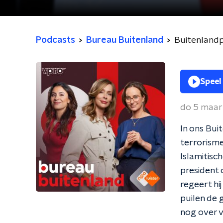
Podcasts
Bureau Buitenland
Buitenlandpa
Speel
do 5 maar
In ons Bui
terrorisme
Islamitisc
president 
regeert hi
puilen de 
nog over v