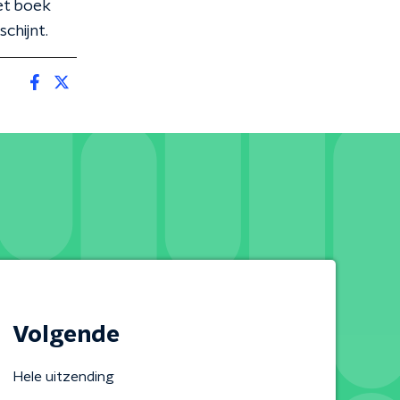
et boek
chijnt.
Volgende
Hele uitzending