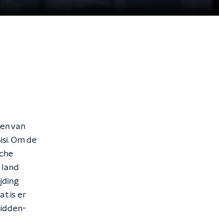
den van
isi. Om de
sche
 land
jding
t is er
Midden-