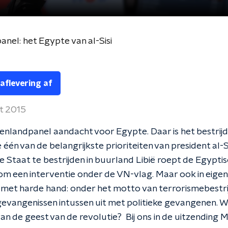
nel: het Egypte van al-Sisi
 aflevering af
t 2015
tenlandpanel aandacht voor Egypte. Daar is het bestrij
 één van de belangrijkste prioriteiten van president al-S
he Staat te bestrijden in buurland Libië roept de Egypti
om een interventie onder de VN-vlag. Maar ook in eigen
j met harde hand: onder het motto van terrorismebestri
gevangenissen intussen uit met politieke gevangenen. Wa
an de geest van de revolutie? Bij ons in de uitzending 