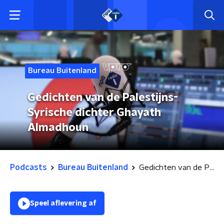
Bureau Buitenland
Gedichten van de Palestijns-
Syrische dichter Ghayath
Almadhoun
Podcasts
Bureau Buitenland
Gedichten van de Palestijns-Syrische dichter Ghayath Almadhoun
Speel aflevering af