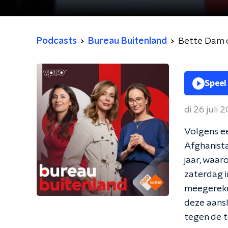
Podcasts
Bureau Buitenland
Bette Dam o
Speel
di 26 juli 
Volgens ee
Afghanista
jaar, waar
zaterdag 
meegereken
deze aansl
tegen de t