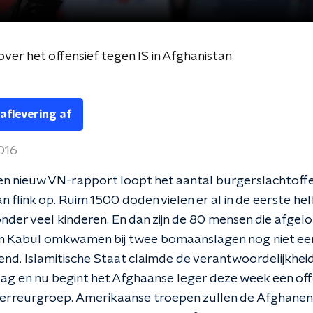
ver het offensief tegen IS in Afghanistan
 aflevering af
2016
n nieuw VN-rapport loopt het aantal burgerslachtoffe
n flink op. Ruim 1500 doden vielen er al in de eerste helf
onder veel kinderen. En dan zijn de 80 mensen die afgel
in Kabul omkwamen bij twee bomaanslagen nog niet ee
d. Islamitische Staat claimde de verantwoordelijkhei
ag en nu begint het Afghaanse leger deze week een off
erreurgroep. Amerikaanse troepen zullen de Afghanen 