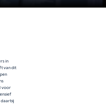
rs in
t van dit
open
ns
d voor
ensief
daarbij