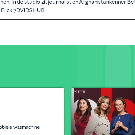
en. In de studio zit journalist en Afghanistankenner Be
 Flickr/DVIDSHUB
obiele wasmachine