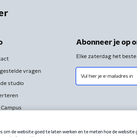
er
o
Abonneer je op o
Elke zaterdag het beste
act
gestelde vragen
de studio
erteren
 Campus