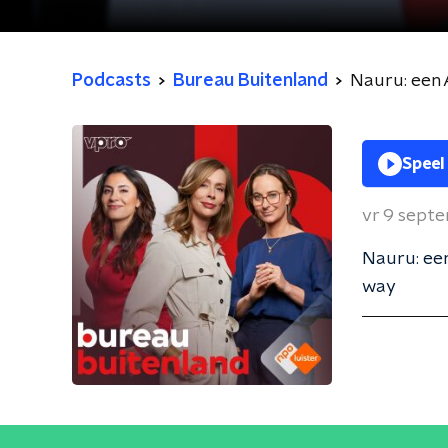
Podcasts
Bureau Buitenland
Nauru: een 
Speel
vr 9 sept
Nauru: een
way