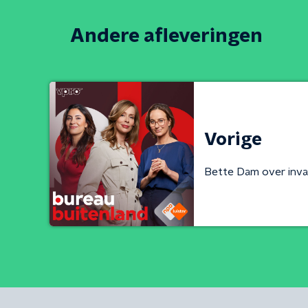
Andere afleveringen
Vorige
Bette Dam over inva