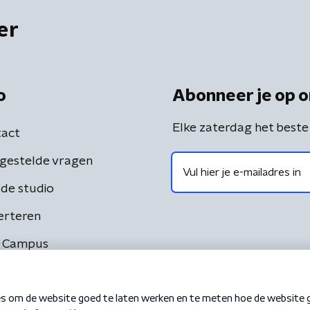
er
o
Abonneer je op o
Elke zaterdag het beste
act
gestelde vragen
de studio
erteren
 Campus