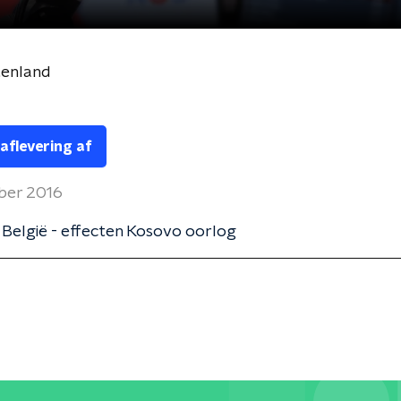
tenland
 aflevering af
ober 2016
 België - effecten Kosovo oorlog