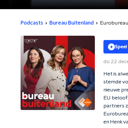
Podcasts
Bureau Buitenland
Eurobureau: 
Speel
do 22 dec
Het is alw
stemde voo
nieuwe pre
EU belooft
partners z
Euroburea
en Henk va