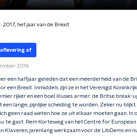
2017, het jaar van de Brexit
 aflevering af
ember 2016
eer een halfjaar geleden dat een meerderheid van de Br
r een Brexit. Inmiddels zijn ze in het Verenigd Koninkrij
mier rijker en een boel illusies armer: de Britse break-
 een lange, pijnlijke scheiding te worden. Zeker nu blijkt
ich geen raad weten hoe ze uit elkaar moeten gaan. In 
u te gast: Rem Korteweg van het Centre for Europea
n Klaveren, jarenlang werkzaam voor de LibDems en nu