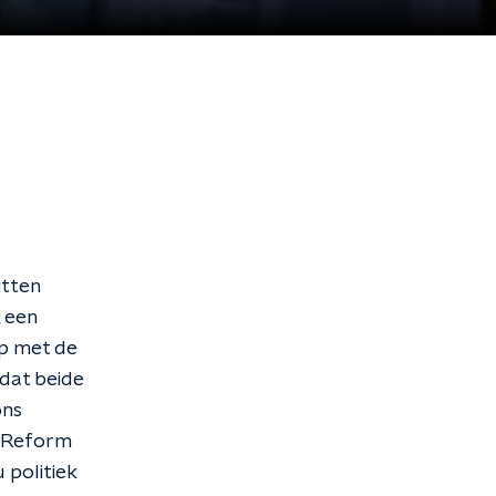
itten
k een
up met de
 dat beide
ons
n Reform
 politiek