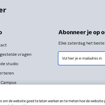
er
o
Abonneer je op o
Elke zaterdag het beste
act
gestelde vragen
de studio
erteren
 Campus