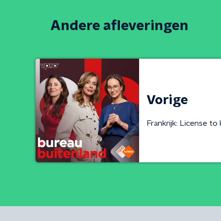
Andere afleveringen
Vorige
Frankrijk: License to k