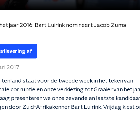
 het jaar 2016: Bart Luirink nomineert Jacob Zuma
 aflevering af
ari 2017
tenland staat voor de tweede week in het teken van
nale corruptie en onze verkiezing tot Graaier van het ja
aag presenteren we onze zevende en laatste kandidaat
n door Zuid-Afrikakenner Bart Luirink. Vrijdag kiest o