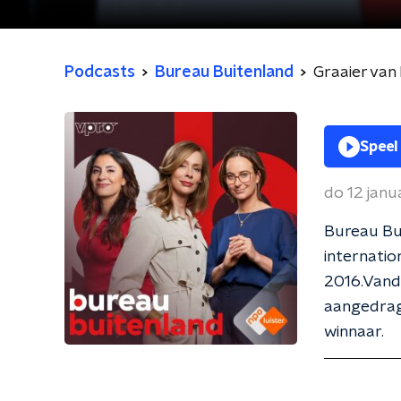
Podcasts
Bureau Buitenland
Graaier van
Speel
do 12 janu
Bureau Bui
internatio
2016.Vand
aangedrage
winnaar.