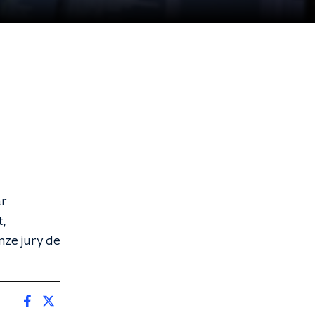
ar
,
nze jury de