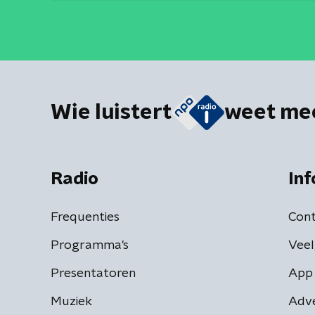
Wie luistert
weet me
Radio
Inf
Frequenties
Cont
Programma's
Veel
Presentatoren
App 
Muziek
Adv