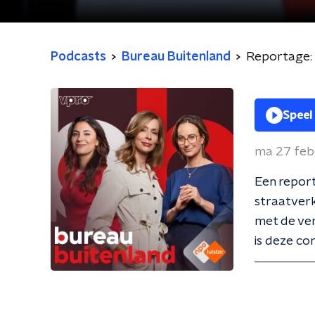
Podcasts
Bureau Buitenland
Reportage:
Speel
ma 27 feb
Een repor
straatverk
met de ver
is deze co