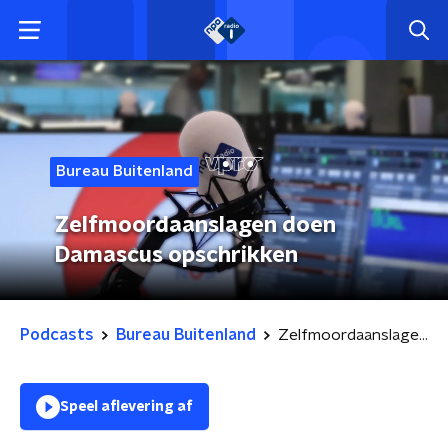
Bureau Buitenland
Zelfmoordaanslagen doen
Damascus opschrikken
Podcasts
Bureau Buitenland
Zelfmoordaanslagen doen Damascus opschrikken
Speel aflevering af