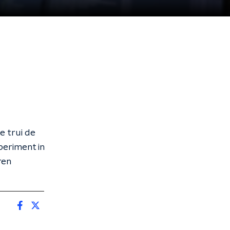
e trui de
xperiment in
ren