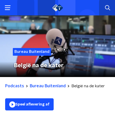
Bureau Buitenland
België na de kater
Podcasts
Bureau Buitenland
België na de kater
Speel aflevering af