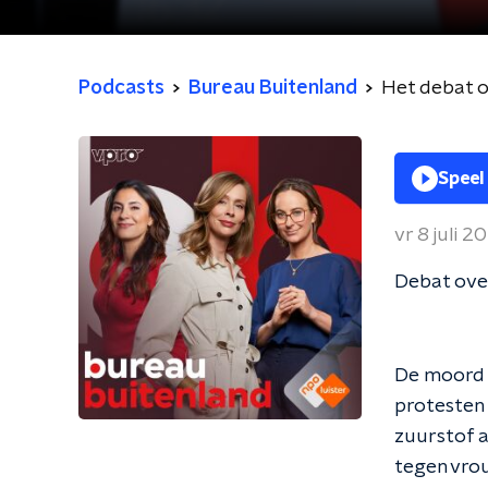
Podcasts
Bureau Buitenland
Het debat o
Speel
vr 8 juli 2
Debat ove
De moord o
protesten 
zuurstof 
tegen vro