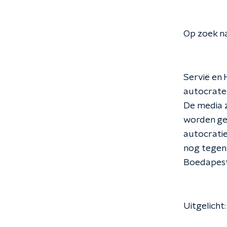
Op zoek na
Servië en 
autocraten
De media z
worden geï
autocratie
nog tegenw
Boedapest 
Uitgelicht: