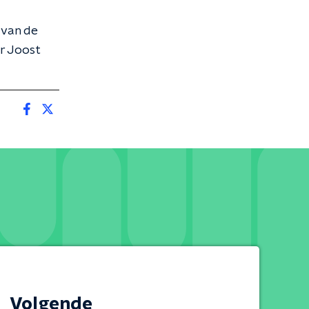
 van de
er Joost
Volgende