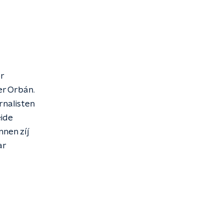
r
er Orbán.
rnalisten
eide
nnen zíj
ar