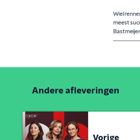
Wielrenner
meest succ
Bastmeijer
Andere afleveringen
Vorige