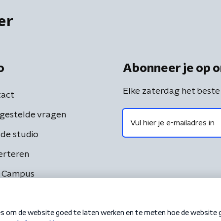
er
o
Abonneer je op o
Elke zaterdag het beste
act
gestelde vragen
de studio
erteren
 Campus