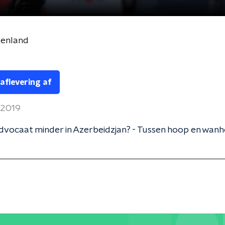
tenland
 aflevering af
 2019
vocaat minder in Azerbeidzjan? - Tussen hoop en wanh