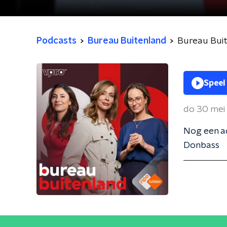
Podcasts
Bureau Buitenland
Bureau Bui
Speel
do 30 mei
Nog een ad
Donbass