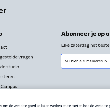
er
o
Abonneer je op o
Elke zaterdag het beste
act
gestelde vragen
de studio
erteren
 Campus