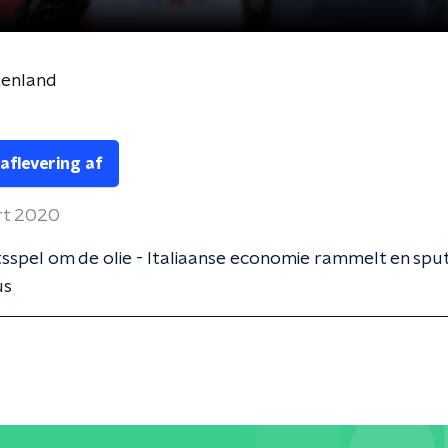
tenland
 aflevering af
rt 2020
spel om de olie - Italiaanse economie rammelt en spu
us