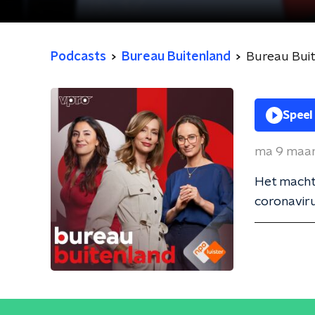
Podcasts
Bureau Buitenland
Bureau Bui
Speel
ma 9 maa
Het machts
coronavir