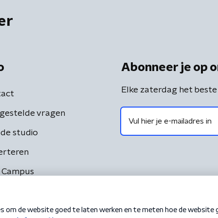
er
o
Abonneer je op o
Elke zaterdag het beste
act
gestelde vragen
de studio
erteren
 Campus