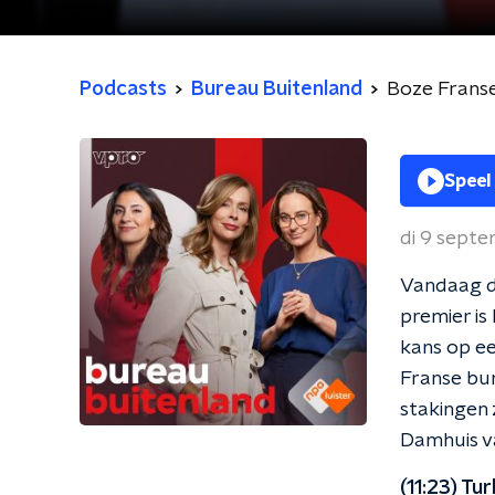
Podcasts
Bureau Buitenland
Boze Fransen
Speel
di 9 sept
Vandaag di
premier is
kans op ee
Franse bur
stakingen 
Damhuis va
(11:23) Tu