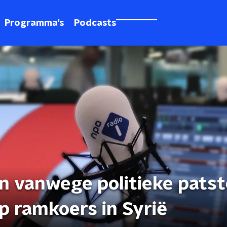
Programma's
Podcasts
n vanwege politieke patst
op ramkoers in Syrië