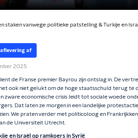
 staken vanwege politieke patstelling & Turkije en Isra
 aflevering af
ember 2025
ent de Franse premier Bayrou zijn ontslag in. De vert
 het ook niet gelukt om de hoge staatsschuld terug te 
n zware economische crisis leidt tot sociale woede ond
gers. Dat laten ze morgen in een landelijke protestacti
zien. We praten verder met politicoloog en Frankrijkke
n de Universiteit Utrecht.
rkije en Israël op ramkoers in Syrië