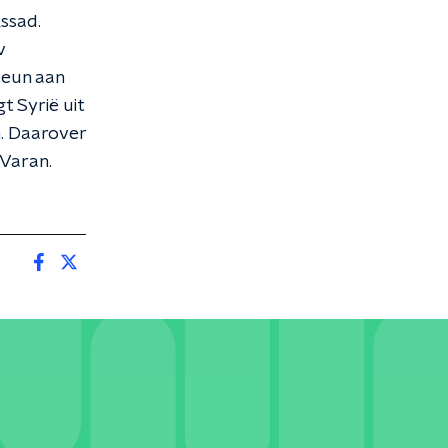
Assad.
v
teun aan
t Syrië uit
n. Daarover
Varan.