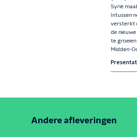
Syrië maak
Intussen n
versterkt 
de nieuwe 
te groeien
Midden-Oo
Presentat
Andere afleveringen