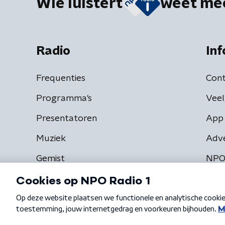
Wie luistert
weet me
Radio
Inf
Frequenties
Cont
Programma's
Veel
Presentatoren
App 
Muziek
Adv
Gemist
NPO
Algemene voorwaarden
Privacybeleid