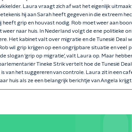
ewikkelder. Laura vraagt zich af wat het eigenlijk uitmaak
betekenis hij aan Sarah heeft gegeven in die extreem hec
ij heeft grip en houvast nodig. Rob moet weer aan boor
 weer naar huis. In Nederland volgt de ene politieke on
re. Het kabinet valt over migratie en de Tunesië Deal 
ob wil grip krijgen op een ongrijpbare situatie en veel po
de slogan ‘grip op migratie’, valt Laura op. Maar hebbe
arlementariër Tineke Strik vertelt hoe de Tunesië Dea
is van het suggereren van controle. Laura zit in een ca
ar huis als ze een belangrijk berichtje van Angela krijgt