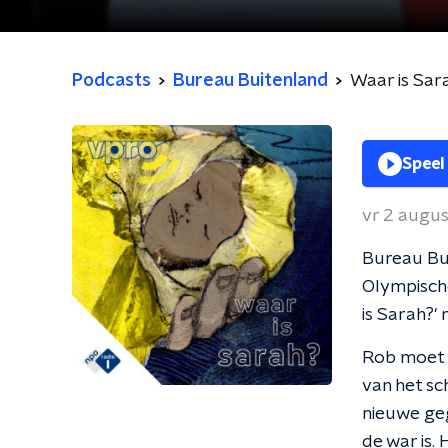
Podcasts
Bureau Buitenland
Waar is Sar
Speel
vr 2 augu
Bureau Bu
Olympische
is Sarah?'
Rob moet 
van het sc
nieuwe geg
de war is. 