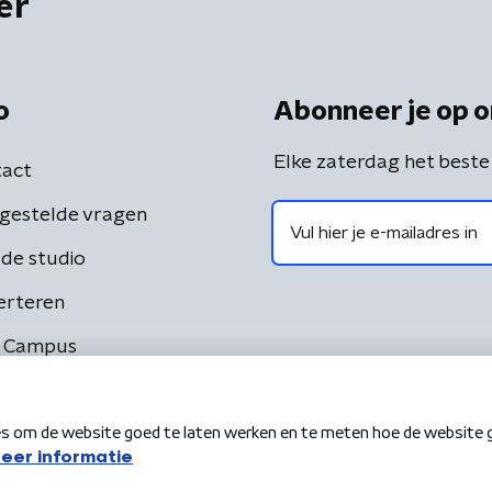
er
o
Abonneer je op o
Elke zaterdag het beste
act
gestelde vragen
de studio
erteren
 Campus