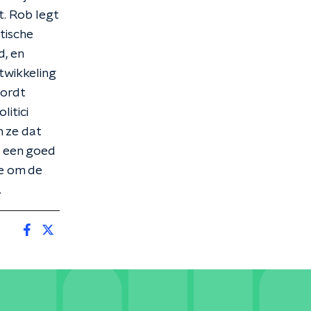
t. Rob legt
tische
d, en
twikkeling
wordt
litici
n ze dat
l een goed
fe om de
.