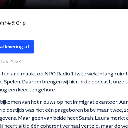
ah? #5: Grip
 aflevering af
stus 2024
itenland maakt op NPO Radio 1 twee weken lang ruimt
 Spelen. Daarom brengen wij hier, in de podcast, onze s
 nog een keer ten gehore.
bijkomen van het nieuws op het immigratiekantoor. Aa
hip destijds was niet één pasgeboren baby maar twee, zo 
evens. Maar geen van beide heet Sarah. Laura merkt d
Hij heeft altijd één coherent verhaal verteld, maar de we