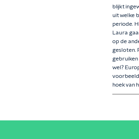
blijkt ing
uit welke 
periode. H
Laura gaat
op de ande
gesloten. R
gebruiken 
wel? Europ
voorbeeld 
hoek van ha