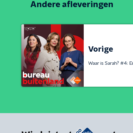
Andere afleveringen
Vorige
Waar is Sarah? #4: 