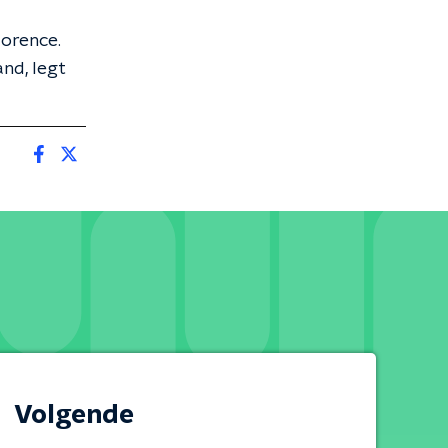
lorence.
and, legt
Volgende