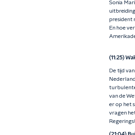
Sonia Mari
uitbreidin
president 
En hoe ver
Amerikad
(11:25) Wa
De tijd va
Nederland 
turbulente
van de We
er op het
vragen het
Regeringsb
(21:04) Bui