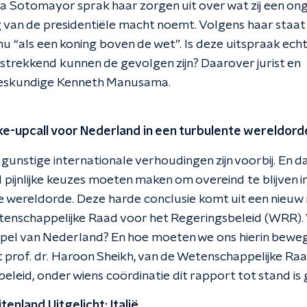
a Sotomayor sprak haar zorgen uit over wat zij een o
g van de presidentiële macht noemt. Volgens haar staat
nu “als een koning boven de wet”. Is deze uitspraak echt
strekkend kunnen de gevolgen zijn? Daarover jurist en
eskundige Kenneth Manusama.
ke-upcall voor Nederland in een turbulente wereldord
n gunstige internationale verhoudingen zijn voorbij. En 
pijnlijke keuzes moeten maken om overeind te blijven i
 wereldorde. Deze harde conclusie komt uit een nieuw
tenschappelijke Raad voor het Regeringsbeleid (WRR).
 spel van Nederland? En hoe moeten we ons hierin bew
 prof. dr. Haroon Sheikh, van de Wetenschappelijke Ra
eleid, onder wiens coördinatie dit rapport tot stand i
tenland Uitgelicht: Italië