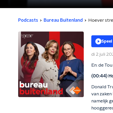
Podcasts
Bureau Buitenland
Hoever stre
Speel
di 2 juli 2
En: de Tour
(00:44) H
Donald Tru
van zaken 
namelijk g
hooggerech