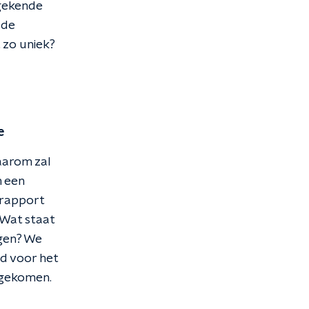
ngekende
 de
 zo uniek?
e
daarom zal
n een
 rapport
 Wat staat
egen? We
ad voor het
s gekomen.