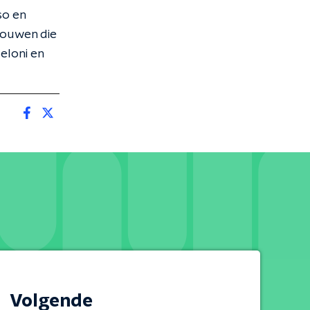
so en
rouwen die
eloni en
Volgende