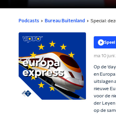
Podcasts
Bureau Buitenland
Special: de
Speel
ma 10 juni
Op de ‘day
en Europa 
uitslagen 
nieuwe Eur
voor de ni
der Leyen 
op de sam