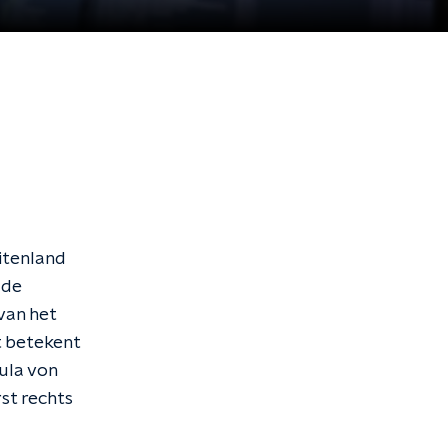
itenland
 de
van het
t betekent
ula von
rst rechts