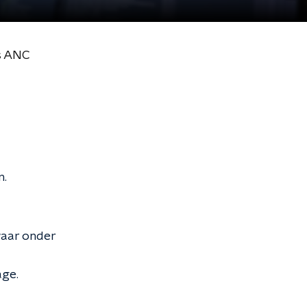
s ANC
n.
waar onder
age.