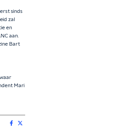
erst sinds
eid zal
ie en
ANC aan.
ine Bart
 waar
ondent Mari