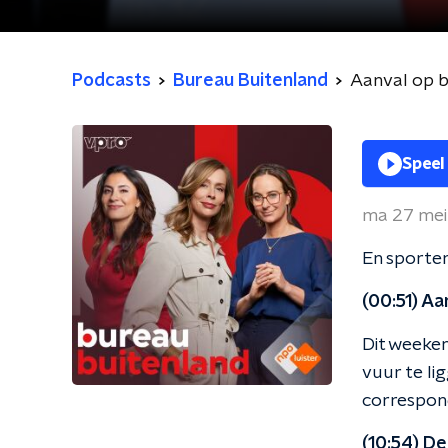
Podcasts
Bureau Buitenland
Aanval op b
Speel
ma 27 me
En sporter
(00:51) A
Dit weeke
vuur te li
correspon
(10:54) D