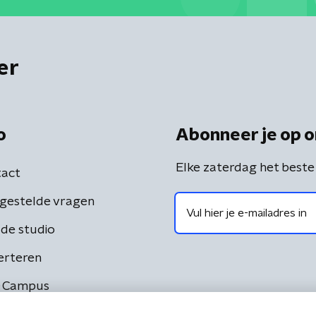
er
o
Abonneer je op o
Elke zaterdag het beste
act
gestelde vragen
de studio
erteren
 Campus