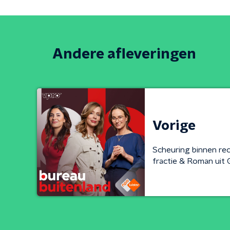
Andere afleveringen
Vorige
Scheuring binnen re
fractie & Roman uit 