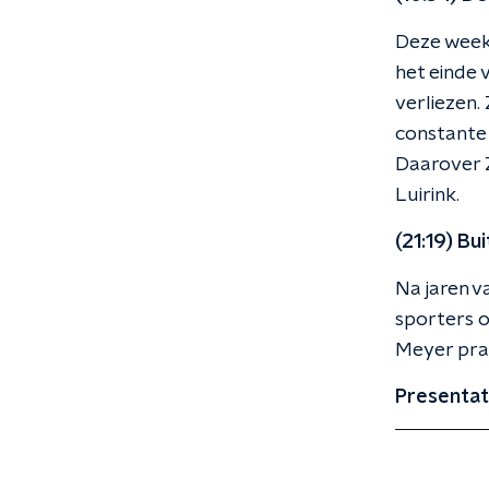
Deze week 
het einde 
verliezen.
constante 
Daarover 
Luirink.
(21:19) Bu
Na jaren v
sporters o
Meyer praa
Presentat