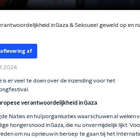
rantwoordelijkheid in Gaza & Seksueel geweld op en n
 aflevering af
t 2024
ië is er veel te doen over de inzending voor het
ongfestival.
uropese verantwoordelijkheid in Gaza
gde Naties en hulporganisaties waarschuwen al weken 
ige hongersnood in Gaza, die nu onvermijdelijk lijkt. Voo
reden om nu opnieuw in beroep te gaan bij het Internat