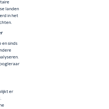
taire
ese landen
erd in het
chten.
er
 en sinds
andere
nalyseren.
hoogleraar
ijkt er
.
che