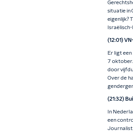
Gerechtsho
situatie i
eigenlijk?
Israëlisch
(12:01) VN
Er ligt ee
7 oktober
door vijfd
Over de h
genderger
(21:32) Bu
In Nederla
een contro
Journalist