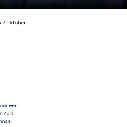
a 7 oktober
voor een
r Zuid-
ionaal