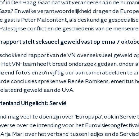
f in Den Haag. Gaat dat wat veranderen aan de humani
n Gaza? En welke verantwoordelijkheid dragen de Europ
 Te gast is Peter Malcontent, als deskundige gespecialise
-Palestijnse conflict en de geschiedenis van de mensenre
-rapport stelt seksueel geweld vast op en na 7 oktob
n schokkend rapport van de VN over seksueel geweld op
. Het VN-team heeft breed onderzoek gedaan, onder 
uizend foto’s en zo’n vijftig uur aan camerabeelden te a
arde conclusies spreken we Renée Römkens, emeritus 
elateerd geweld aan de UvA.
itenland Uitgelicht: Servië
nd mag veel te doen zijn over ‘Europapa’, ook in Servië bl
verse over de inzending voor het Eurovisiesongfestival
 Arja Mari over het verband tussen liedjes en de Servis