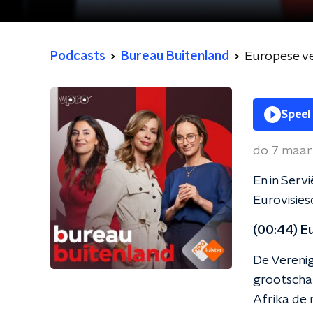
Podcasts
Bureau Buitenland
Europese ve
Speel
do 7 maar
En in Serv
Eurovisies
(00:44) E
De Vereni
grootschal
Afrika de 