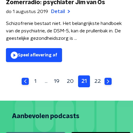
Zomerradio: psychiater Jim van Os
do 1 augustus 2019
Detail
Schizofrenie bestaat niet. Het belangrijkste handboek
van de psychiatrie, de DSM-5, kan de prullenbak in. De
geestelijke gezondheidszorg is ...
Speel aflevering af
1
19
20
21
22
…
Aanbevolen podcasts