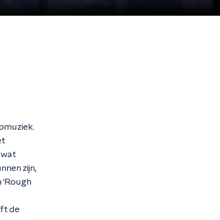
opmuziek.
et
 wat
nen zijn,
m ‘Rough
ft de