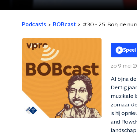
Podcasts
BOBcast
#30 - 25. Bob, de nu
Speel
zo 9 mei 
Al bijna d
Dertig jaa
muzikale l
zomaar de 
is hij opn
and Rowdy 
landschap 