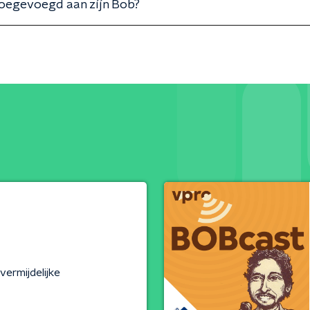
oegevoegd aan zíjn Bob?
vermijdelijke