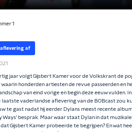
mmer 1
 aflevering af
2021
ertig jaar volgt Gijsbert Kamer voor de Volkskrant de p
r waarin honderden artiesten de revue passeerden en h
andschap van eind vorige en begin deze eeuw vulden. In
laatste vaderlandse aflevering van de BOBcast zou kun
ieuw te gast nadat hij eerder Dylans meest recente albu
Ways’ besprak. Maar waar staat Dylan in dat muzikale
dat Gijsbert Kamer probeerde te begrijpen? En wat hee