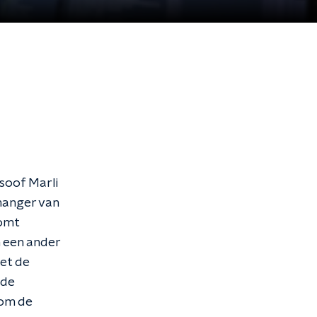
soof Marli
hanger van
komt
n een ander
et de
 de
 om de