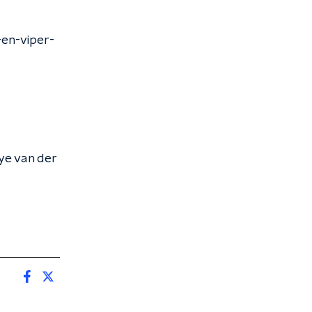
en-viper-
aye van der