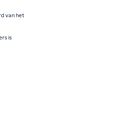
rd van het
rs is