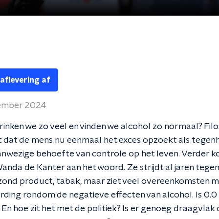
 aflevering af
ember 2024
nken we zo veel en vinden we alcohol zo normaal? Filo
t dat de mens nu eenmaal het exces opzoekt als tegen
aanwezige behoefte van controle op het leven. Verder 
anda de Kanter aan het woord. Ze strijdt al jaren tege
zond product, tabak, maar ziet veel overeenkomsten m
ing rondom de negatieve effecten van alcohol. Is 0.0
 En hoe zit het met de politiek? Is er genoeg draagvlak