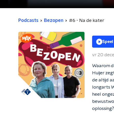
Podcasts
Bezopen
#6 - Na de kater
Speel
vr 20 dec
Waarom dri
Huijer zeg
de altijd 
longarts W
heel onge
bewustword
oplossing?