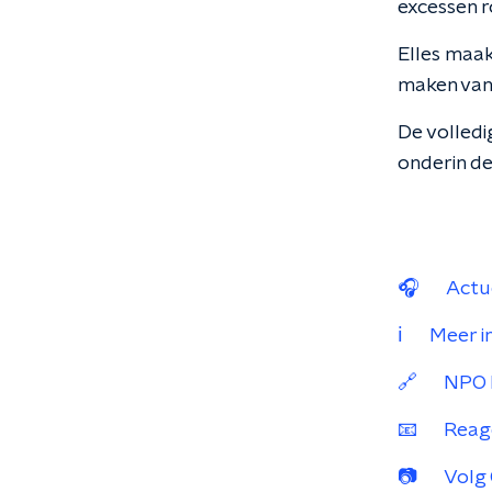
excessen 
Elles maak
maken van
De volledi
onderin de
🎧 Actue
ℹ️ Meer i
🔗 NPO R
📧 Reage
📷 Volg 