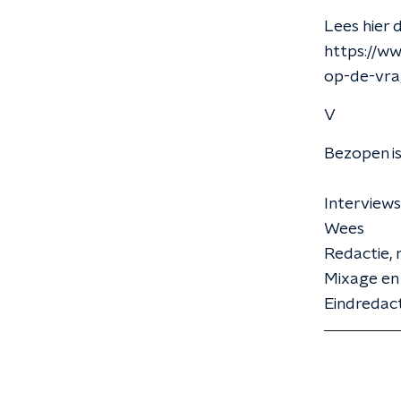
Lees hier 
https://w
op-de-vra
V
Bezopen i
Interviews
Wees
Redactie, 
Mixage en 
Eindredac