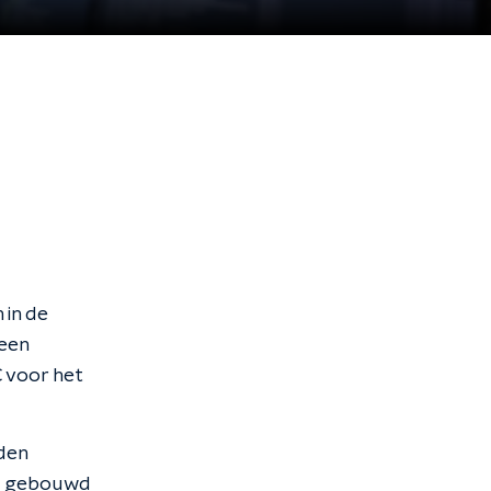
 in de
 een
 voor het
den
ie gebouwd