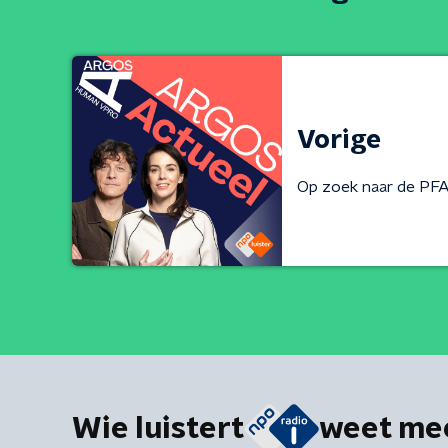
Vorige
Op zoek naar de PFA
Wie luistert
weet me