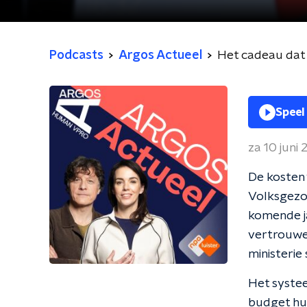
Podcasts
Argos Actueel
Het cadeau dat 
Speel
za 10 juni
De kosten 
Volksgezon
komende jar
vertrouwe
ministerie 
Het syste
budget hun