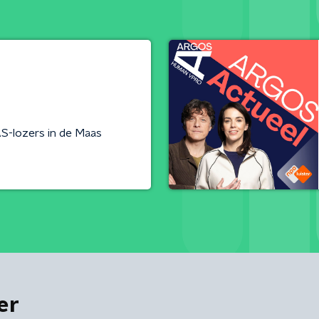
S-lozers in de Maas
er