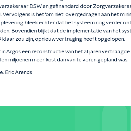
verzekeraar DSW en gefinancierd door Zorgverzekera
 Vervolgens is het 'om niet' overgedragen aan het minis
plevering bleek echter dat het systeem nog verder on
en. Bovendien blijkt dat de implementatie van het sys
 klaar zou zijn, opnieuw vertraging heeft opgelopen.
in Argos een reconstructie van het al jaren vertraagde
llen miljoenen meer kost dan van te voren gepland was.
e: Eric Arends