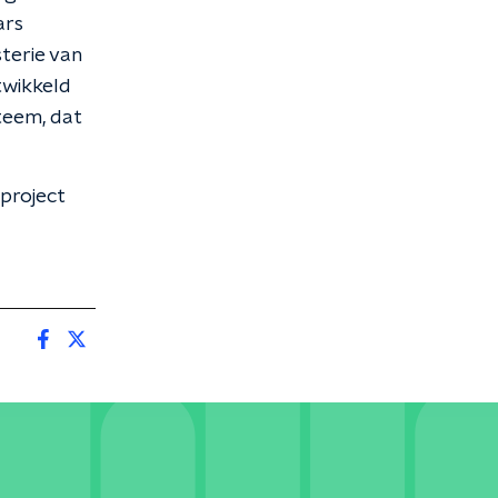
ars
terie van
twikkeld
teem, dat
 project