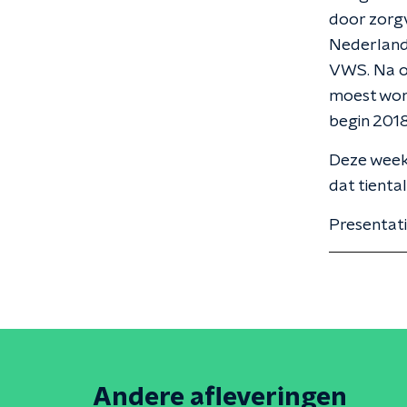
door zorg
Nederland.
VWS. Na o
moest word
begin 2018
Deze week 
dat tienta
Presentati
Andere afleveringen