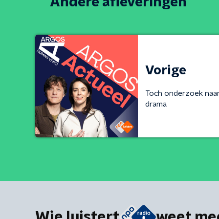
Andere afleveringen
Vorige
Toch onderzoek naar r
drama
Wie luistert
weet me