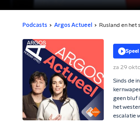
Podcasts
Argos Actueel
Rusland en het 
Speel
za 29 okt
Sinds de i
kernwapens
geen bluf 
het westen 
escalatie 