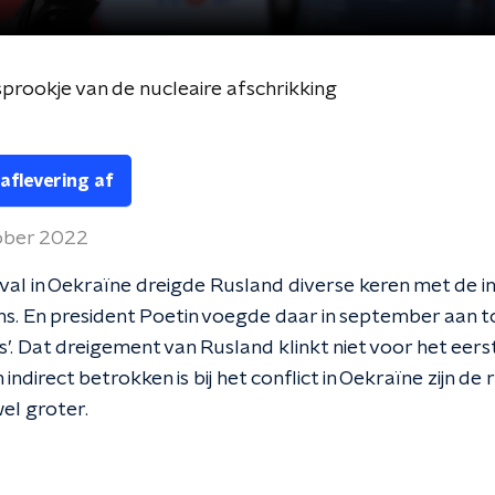
sprookje van de nucleaire afschrikking
 aflevering af
ober 2022
nval in Oekraïne dreigde Rusland diverse keren met de i
. En president Poetin voegde daar in september aan to
is’. Dat dreigement van Rusland klinkt niet voor het eers
indirect betrokken is bij het conflict in Oekraïne zijn de r
wel groter.