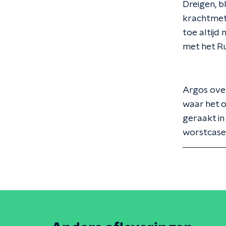
Dreigen, b
krachtmeti
toe altijd
met het Ru
Argos over
waar het o
geraakt in
worstcase