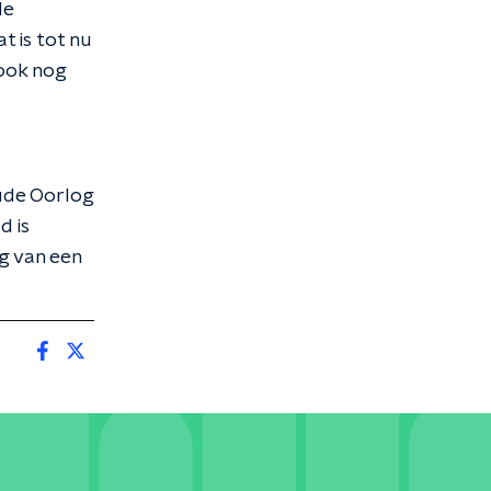
de
 is tot nu
 ook nog
oude Oorlog
d is
g van een