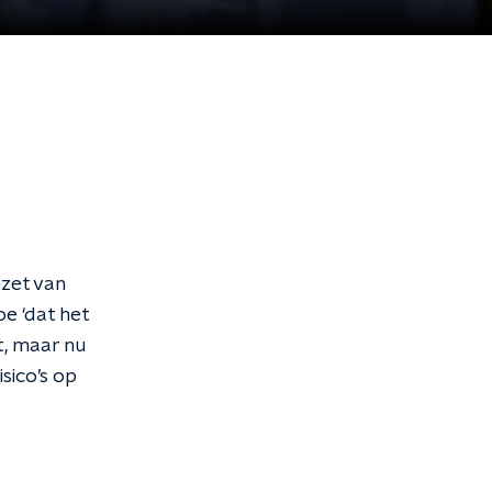
nzet van
e ‘dat het
t, maar nu
isico’s op