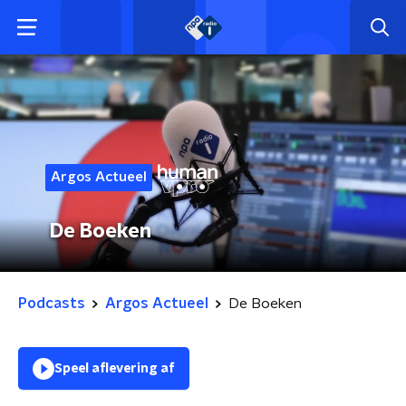
Argos Actueel
De Boeken
Podcasts
Argos Actueel
De Boeken
Speel aflevering af