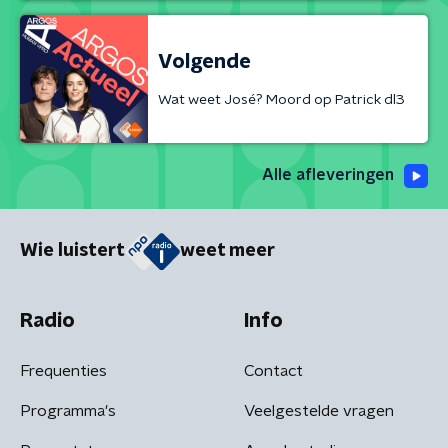
Volgende
Wat weet José? Moord op Patrick dl3
Alle afleveringen
Wie luistert
weet meer
Radio
Info
Frequenties
Contact
Programma's
Veelgestelde vragen