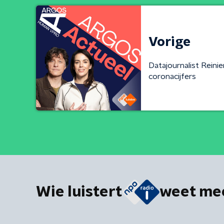
Vorige
Datajournalist Reini
coronacijfers
Wie luistert
weet me