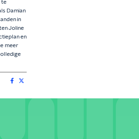
 te
als Damian
aanden in
ten Joline
ctieplan en
je meer
volledige