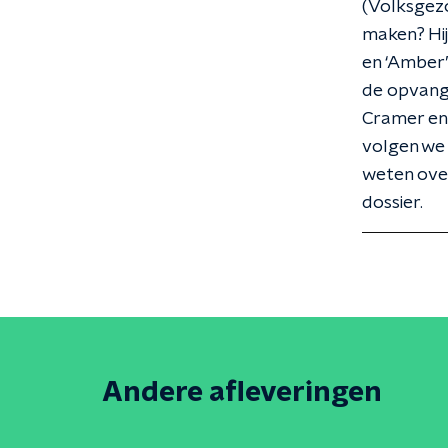
(Volksgezo
maken? Hij
en ‘Amber’
de opvang.
Cramer en 
volgen we 
weten over
dossier.
Andere afleveringen