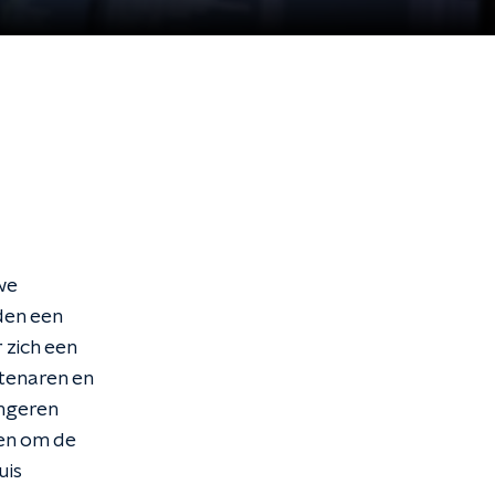
we
den een
 zich een
tenaren en
ongeren
ten om de
uis