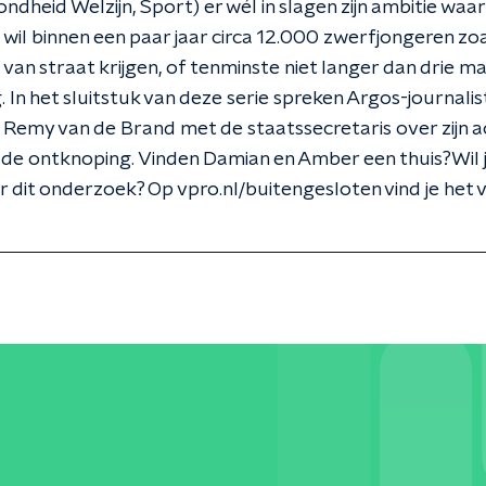
ndheid Welzijn, Sport) er wél in slagen zijn ambitie waar
 wil binnen een paar jaar circa 12.000 zwerfjongeren zo
 van straat krijgen, of tenminste niet langer dan drie m
 In het sluitstuk van deze serie spreken Argos-journalis
Remy van de Brand met de staatssecretaris over zijn a
de ontknoping. Vinden Damian en Amber een thuis?Wil 
 dit onderzoek? Op vpro.nl/buitengesloten vind je het 