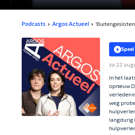
Podcasts
Argos Actueel
'Buitengesloten'
Speel
za 22 aug
In het laa
opnieuw Da
verleden i
weg prober
hulpverlen
langdurig 
hulpverlen