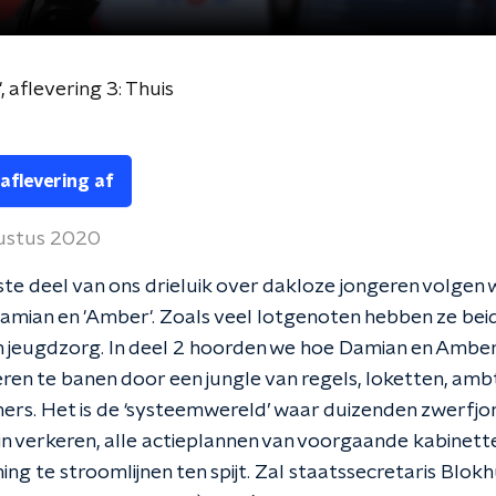
, aflevering 3: Thuis
 aflevering af
ustus 2020
tste deel van ons drieluik over dakloze jongeren volgen 
mian en 'Amber'. Zoals veel lotgenoten hebben ze bei
n jeugdzorg. In deel 2 hoorden we hoe Damian en Amber
en te banen door een jungle van regels, loketten, amb
ers. Het is de ‘systeemwereld’ waar duizenden zwerfj
in verkeren, alle actieplannen van voorgaande kabinet
ing te stroomlijnen ten spijt. Zal staatssecretaris Blokh