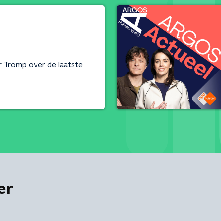
er Tromp over de laatste
er